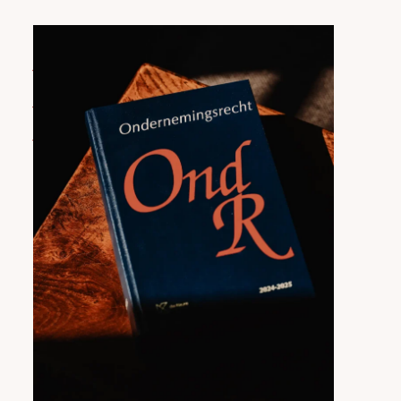
Vrijwaringsovereenkomst
voor
bestuurder
van
vennootschap