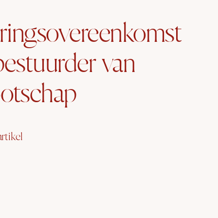
aringsovereenkomst
bestuurder van
otschap
rtikel