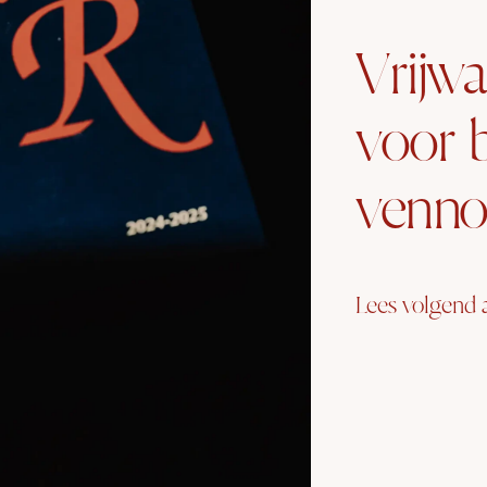
Vrijw
voor 
venno
Lees volgend a