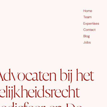
Home
Team
Expertises
Contact
Blog
Jobs
Advocaten bij het
lijkheidsrecht