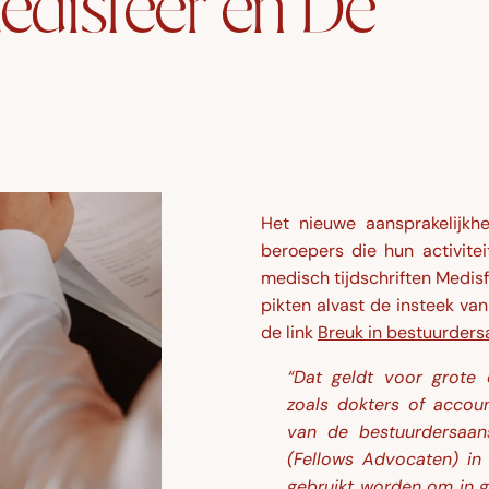
edisfeer en De
Het nieuwe aansprakelijkhe
beroepers die hun activite
medisch tijdschriften Medisf
pikten alvast de insteek van
de link
Breuk in bestuurders
“
Dat geldt voor grote 
zoals dokters of accoun
van de bestuurdersaans
(Fellows Advocaten) in
gebruikt worden om in 