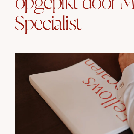
opgepikt door M
Specialist
Insteek
Fellows
Advocaten
bij
het
nieuwe
aansprakelijkheidsrecht
opgepikt
door
Medisfeer
en
De
Specialist