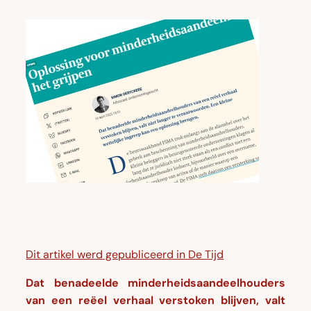
Oplossing
voor
minderheidsaandeelhouders
ligt
voor
het
grijpen
Dit artikel werd gepubliceerd in De Tijd
Dat benadeelde minderheidsaandeelhouders
van een reëel verhaal verstoken blijven, valt