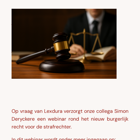
Webinar
‘Het
nieuw
burgerlijk
recht
voor
de
strafrechter’
Op vraag van Lexdura verzorgt onze collega Simon
Deryckere een webinar rond het nieuw burgerlijk
recht voor de strafrechter.
In dit webinar wordt onder meer ingegaan op: