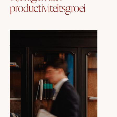
productiviteitsgroei
Opiniestuk
van
mr.
Deryckere
in
De
Tijd:
Hoe
zelfs
justitie
kan
bijdragen
aan
productiviteitsgroei