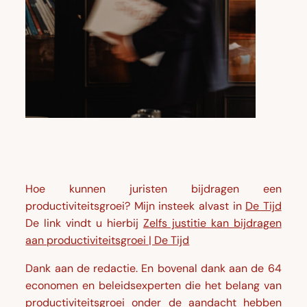
Hoe kunnen juristen bijdragen een
productiviteitsgroei? Mijn insteek alvast in
De Tijd
De link vindt u hierbij
Zelfs justitie kan bijdragen
aan productiviteitsgroei | De Tijd
Dank aan de redactie. En bovenal dank aan de 64
economen en beleidsexperten die het belang van
productiviteitsgroei onder de aandacht hebben